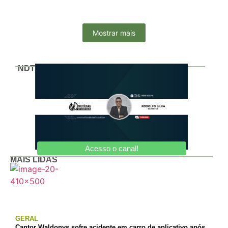
Especialidades Odontológicas...
Mostrar mais
NDTV
Acesso o canal!
MAIS LIDAS
GERAL
Cantor Waldonys sofre acidente em carro de aplicativo após