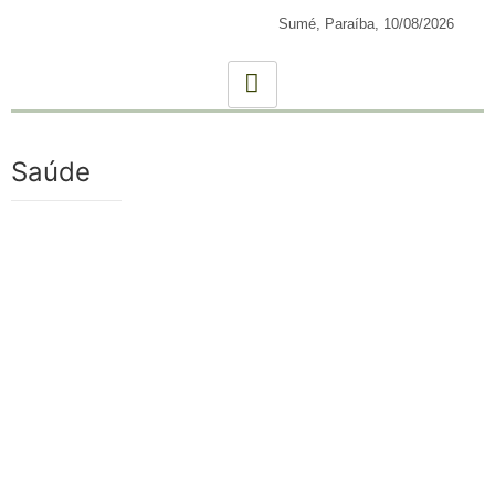
Sumé, Paraíba,
10/08/2026
Saúde
Paraíba registra aumento nas mortes por dengue em
2025; uma delas ocorreu no Cariri
08/10/2025
A Paraíba registrou duas novas mortes por dengue, de acordo
com o boletim epidemiológico de arboviroses do mês de
outubro,...