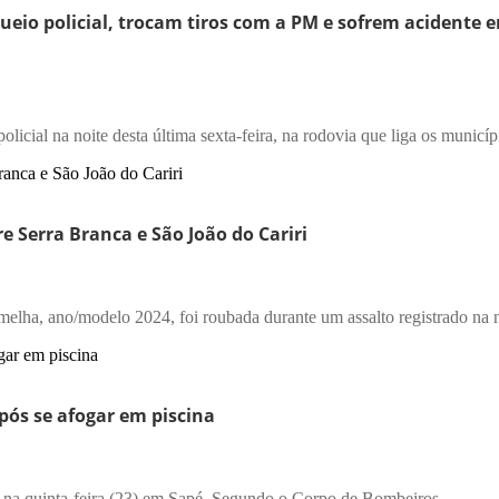
eio policial, trocam tiros com a PM e sofrem acidente e
cial na noite desta última sexta-feira, na rodovia que liga os municípi
 Serra Branca e São João do Cariri
a, ano/modelo 2024, foi roubada durante um assalto registrado na no
pós se afogar em piscina
na quinta-feira (23) em Sapé. Segundo o Corpo de Bombeiros,...