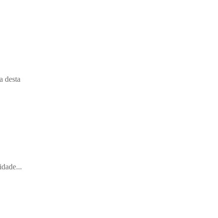
a desta
dade...