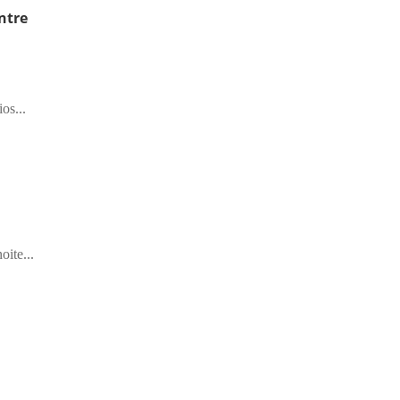
ntre
os...
ite...