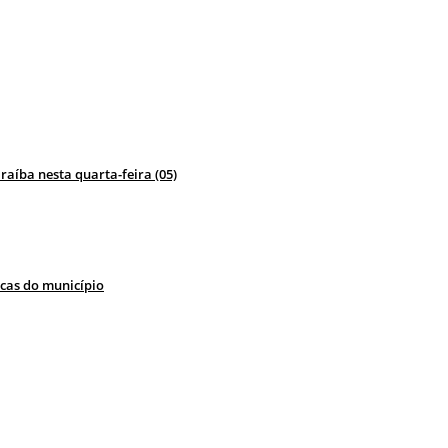
raíba nesta quarta-feira (05)
icas do município