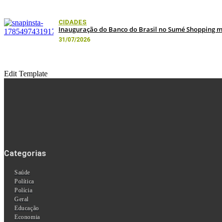
CIDADES
Inauguração do Banco do Brasil no Sumé Shopping ma
31/07/2026
Edit Template
Categorias
Saúde
Política
Polícia
Geral
Educação
Economia