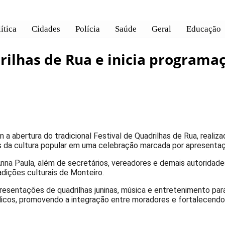
ítica
Cidades
Polícia
Saúde
Geral
Educação
 de Rua e inicia programação junina 2026
rilhas de Rua e inicia programa
a abertura do tradicional Festival de Quadrilhas de Rua, realiza
s da cultura popular em uma celebração marcada por apresentaçõ
Anna Paula, além de secretários, vereadores e demais autorid
adições culturais de Monteiro.
presentações de quadrilhas juninas, música e entretenimento par
icos, promovendo a integração entre moradores e fortalecendo 