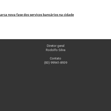
rca nova fase dos serviços bancários na cidade
Diretor geral
Rodolfo Silva
Contato
(83) 99941-8939