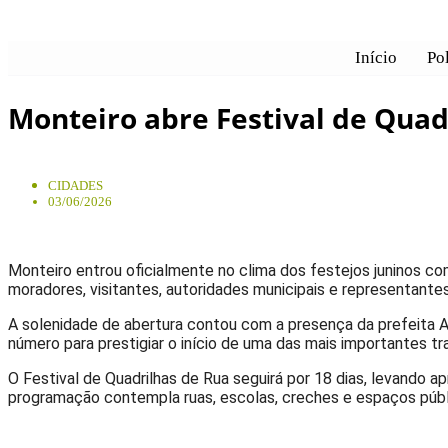
Início
Pol
Página inicial
/
Cidades
/
Monteiro abre Festival de Quadrilhas
Monteiro abre Festival de Quad
CIDADES
03/06/2026
Monteiro entrou oficialmente no clima dos festejos juninos com 
moradores, visitantes, autoridades municipais e representante
A solenidade de abertura contou com a presença da prefeita 
número para prestigiar o início de uma das mais importantes tr
O Festival de Quadrilhas de Rua seguirá por 18 dias, levando a
programação contempla ruas, escolas, creches e espaços públ