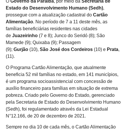
O
Governo da Paraíba
, por meio da
Secretaria de
Estado do Desenvolvimento Humano (Sedh)
,
prossegue com a atualização cadastral do
Cartão
Alimentação
. No período de 7 a 11 deste mês, as
famílias beneficiárias residentes nas cidades
de
Juazeirinho
(7 e 8); Junco do Seridó (8); São
Mamede (9); Quixaba (9); Passagem
(9);
Gurjão
(10),
São José dos Cordeiros
(10) e
Prata
,
(11).
O Programa Cartão Alimentação, que atualmente
beneficia 52 mil famílias no estado, em 141 municípios,
é um programa socioassistencial com concessão de
auxílio financeiro para famílias em situação de extrema
pobreza. Criado pelo Governo do Estado, gerenciado
pela Secretaria de Estado do Desenvolvimento Humano
(Sedh), foi regulamentado através da Lei Estadual
N°12.166, de 20 de dezembro de 2021.
Sempre no dia 10 de cada mês, o Cartão Alimentação