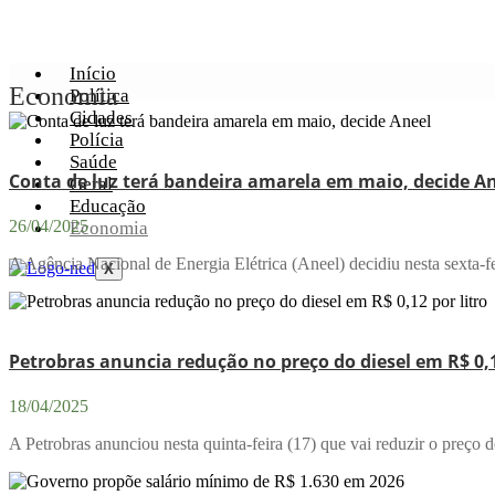
Início
Economia
Política
Cidades
Polícia
Saúde
Conta de luz terá bandeira amarela em maio, decide A
Geral
Educação
26/04/2025
Economia
A Agência Nacional de Energia Elétrica (Aneel) decidiu nesta sexta-fei
X
Petrobras anuncia redução no preço do diesel em R$ 0,1
18/04/2025
A Petrobras anunciou nesta quinta-feira (17) que vai reduzir o preço d