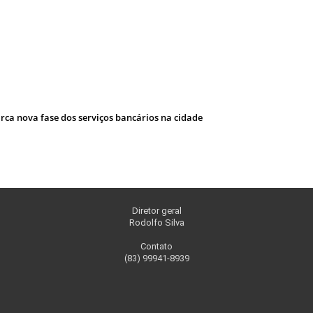
ca nova fase dos serviços bancários na cidade
Diretor geral
Rodolfo Silva
Contato
(83) 99941-8939