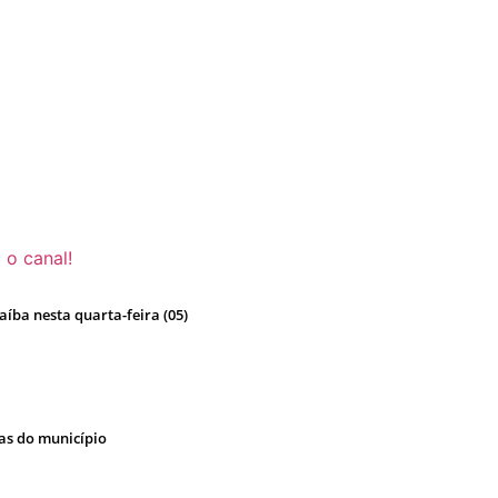
 o canal!
íba nesta quarta-feira (05)
cas do município