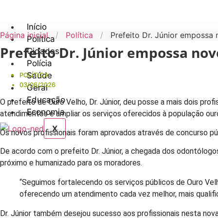
Início
Página inicial
/
Política
/
Prefeito Dr. Júnior empossa
Política
Prefeito Dr. Júnior empossa no
Cidades
Polícia
Saúde
POLÍTICA
03/06/2026
Geral
Educação
O prefeito de Ouro Velho, Dr. Júnior, deu posse a mais dois pro
Economia
atendimentos e ampliar os serviços oferecidos à população our
X
Os novos profissionais foram aprovados através de concurso púb
De acordo com o prefeito Dr. Júnior, a chegada dos odontólog
próximo e humanizado para os moradores.
“Seguimos fortalecendo os serviços públicos de Ouro Vel
oferecendo um atendimento cada vez melhor, mais qualifi
Dr. Júnior também desejou sucesso aos profissionais nesta nova