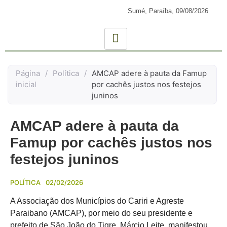
Sumé, Paraíba,
09/08/2026
Página
/
Política
/
AMCAP adere à pauta da Famup
inicial
por cachês justos nos festejos
juninos
AMCAP adere à pauta da
Famup por cachês justos nos
festejos juninos
POLÍTICA
02/02/2026
A Associação dos Municípios do Cariri e Agreste
Paraibano (AMCAP), por meio do seu presidente e
prefeito de São João do Tigre, Márcio Leite, manifestou