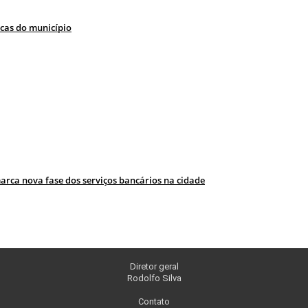
icas do município
rca nova fase dos serviços bancários na cidade
Diretor geral
Rodolfo Silva
Contato