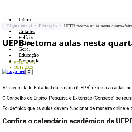
Início
Política
Página inicial
/
Educação
/
UEPB retoma aulas nesta quarta-feira
Cidades
Polícia
UEPB retoma aulas nesta quarta
Saúde
Geral
Educação
Economia
EDUCAÇÃO
10/12/2025
X
A Universidade Estadual da Paraíba (UEPB) retoma as aulas, nes
O Conselho de Ensino, Pesquisa e Extensão (Consepe) se reuniu
Foi definido que as aulas devem funcionar de maneira online e 
Confira o calendário acadêmico da UEP