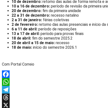
10 de dezembro:
retorno das aulas de forma remota e a
10 a 16 de dezembro:
período de revisão da primeira un
20 de dezembro:
fim da primeira unidade
22 a 31 de dezembro:
recesso natalino
2 a 31 de janeiro:
férias coletivas
2 de fevereiro:
retorno das aulas presenciais e início da
6 a 11 de abril:
período de reposições
13 a 17 de abril:
período para provas finais
18 de abril:
fim do semestre 2025.2
20 de abril a 15 de maio:
recesso
18 de maio:
início do semestre 2026.1
Com Portal Correio
Facebook
WhatsApp
Telegram
Threads