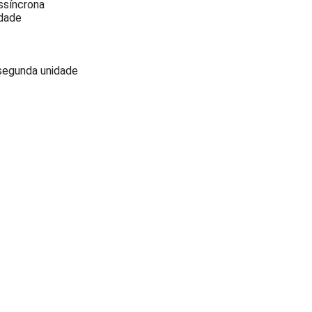
ssíncrona
idade
 segunda unidade