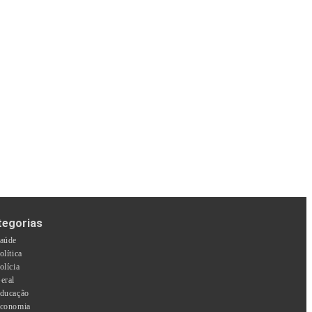
tegorias
aúde
olítica
olícia
eral
ducação
conomia