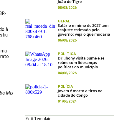
João do Tigre
08/08/2026
 BR-
GERAL
Salário mínimo de 2027 tem
do à
reajuste estimado pelo
governo; veja o que mudaria
stiu
06/08/2026
rria
POLÍTICA
trato
Dr. Jhony visita Sumé e se
reúne com lideranças
políticas do município
04/08/2026
POLÍCIA
Jovem é morto a tiros na
ba Mix
cidade do Congo
01/06/2024
Edit Template