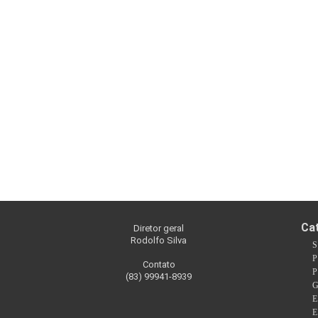
Ca
Diretor geral
Rodolfo Silva
S
P
Contato
P
(83) 99941-8939
G
E
E