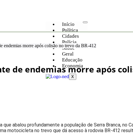
Início
Política
Cidades
Polícia
de endemias morre após colisão no trevo da BR-412
Saúde
Geral
Educação
Economia
nte de endemias morre após col
X
ia que abalou profundamente a população de Serra Branca, no Car
uma motocicleta no trevo que dá acesso à rodovia BR-412 resul