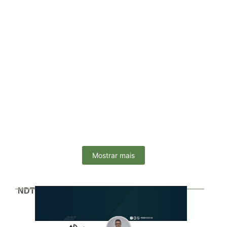
O governador João Azevêdo (PSB) anunciou nesta segunda-
feira (26) o calendário de pagamento dos servidores
estaduais referente ao mês de...
Governo da Paraíba paga servidores nesta semana e
injeta R$ 770 milhões na economia; veja calendário
28/04/2025
O pagamento dos servidores públicos estaduais será
realizado nesta semana, segundo informou o
governador João Azevêdo, nesta segunda-feira (28). O
anúncio...
Mostrar mais
NDTV