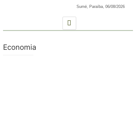
Sumé, Paraíba,
06/08/2026
Economia
Governo publica decreto que reajusta salário mínimo
para R$ 1.621 a partir de 1º de janeiro
25/12/2025
O Diário Oficial publicou nesta quarta-feira (24) o Decreto nº
12.797, assinado pelo presidente Luiz Inácio Lula da Silva,
que...