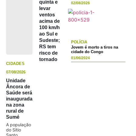
quinta e
02/08/2026
levar
ventos
acima de
100 km/h
ao Sul e
Sudeste;
POLÍCIA
RS tem
Jovem é morto a tiros na
cidade do Congo
risco de
01/06/2024
tornado
CIDADES
07/08/2026
Unidade
Âncora de
Saúde será
inaugurada
na zona
rural de
Sumé
A população
do Sítio
Santo