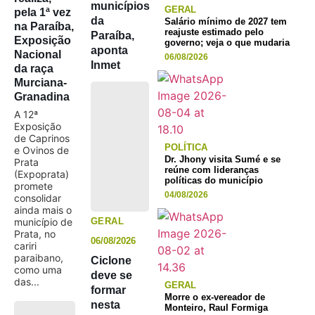
municípios
GERAL
pela 1ª vez
da
Salário mínimo de 2027 tem
na Paraíba,
reajuste estimado pelo
Paraíba,
Exposição
governo; veja o que mudaria
aponta
Nacional
06/08/2026
Inmet
da raça
Murciana-
Granadina
A 12ª
Exposição
de Caprinos
POLÍTICA
e Ovinos de
Dr. Jhony visita Sumé e se
Prata
reúne com lideranças
(Expoprata)
políticas do município
promete
04/08/2026
consolidar
ainda mais o
município de
GERAL
Prata, no
06/08/2026
cariri
paraibano,
Ciclone
como uma
deve se
das...
GERAL
formar
Morre o ex-vereador de
nesta
Monteiro, Raul Formiga